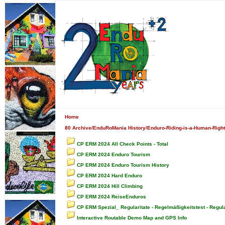
Home
80 Archive/EnduRoMania History/Enduro-Riding-is-a-Human-Righ
CP ERM 2024 All Check Points - Total
CP ERM 2024 Enduro Tourism
CP ERM 2024 Enduro Tourism History
CP ERM 2024 Hard Enduro
CP ERM 2024 Hill Climbing
CP ERM 2024 ReiseEnduros
CP ERM Spezial_ Regularitate - Regelmäßigkeitstest - Regula
Interactive Routable Demo Map and GPS Info